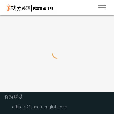
保持联系
affiliate@kungfuenglish.com