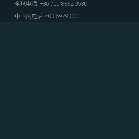
全球电话: +86 755-8882 0630
中国内电话: 400-6979088